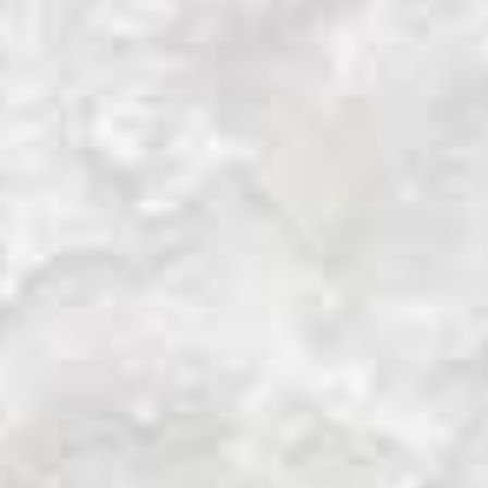
La transformación de Aotearoa.
Wellington es la capital de Nueva Zelanda.
Ubicada al sur de la Isla Norte, es una
ciudad agradable, pequeña, pegada a una
enorme bahía que le da luminosidad. En un