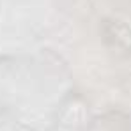
Tane Mahuta, el señor del bosque.
En la mitología maorí, Tane Mahuta es el
dios de los bosques.
Tane Mahuta también es el nombre del
árbol más espectacular de Nueva Zelanda.
Se trata de un gigantesco Kaurí que ya
impresiona con solo escuchar sus
dimensiones. Aunque no es un árbol
particularmente alto ya que no alcanza los
50 metros altura, sus medidas parecen fuera
de la realidad, ya que se le calcula un
volumen del tronco de 255 metros cúbicos
y un volumen total de nada menos que ¡516
metros cúbicos! Estas cifras convierten al
Kaurí en la tercera conífera más grande del
mundo, tras la Sequoya Gigante y la
Sequoya Roja.