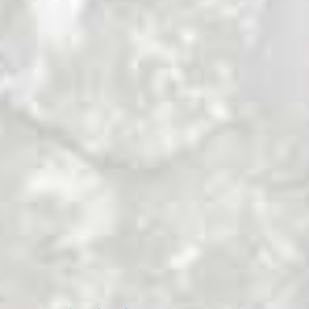
Los guardianes de las montañas.
El Kea es el único loro alpino del mundo y
solo se encuentra en la isla Sur de Nueva
Zelanda. Se considera que los Keas son una
de las aves más inteligentes del mundo y
se ha constatado que han llegado a
aprender a abrir grifos de agua o a encerrar
a montañeros desprevenidos en los baños
públicos. Los primeros maoríes que
recorrieron los Alpes del Sur en busca de
pounamu consideraban a los Keas “los
guardianes de las montañas”.
Antes de despedirme de las montañas de
la isla Sur me he acercado a su parte más
alpina, al Parque Nacional de Mount Cook.