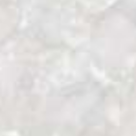
extremo de la bahía se sitúa el museo Te
Papa, en el que quiero ver “La
transformación de Aotearoa”, una
exposición sobre la degradación de los
bosques de Nueva Zelanda desde que
llegaron los primeros humanos.
Allí donde un día dominaron impenetrables
bosques de Kauris, Rimus, Totaras o
Kahikateas, el paisaje de las grandes
llanuras de Nueva Zelanda está dominado
hoy por grandes extensiones de pastizales
repletos de ovejas, en mosaico con infinitas
plantaciones de Pino radiata. Se trata de
uno de los procesos de destrucción del
bosque más rápido de la historia de la
humanidad.
Pero “la transformación de Aotearoa” no es
solo una historia de la destrucción de sus
bosques, también es la historia de cómo las
personas han llegado a amar y cuidar esta