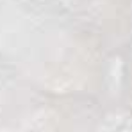
El monte sagrado de los maoríes.
Las montañas sagradas de Tongariro se
convirtieron en 1894 en el primer parque