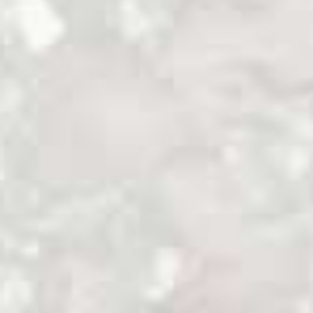
tierra.
Los recién llegados.
Se estima que los maoríes arribaron por
primera vez a Nueva Zelanda hacia el año