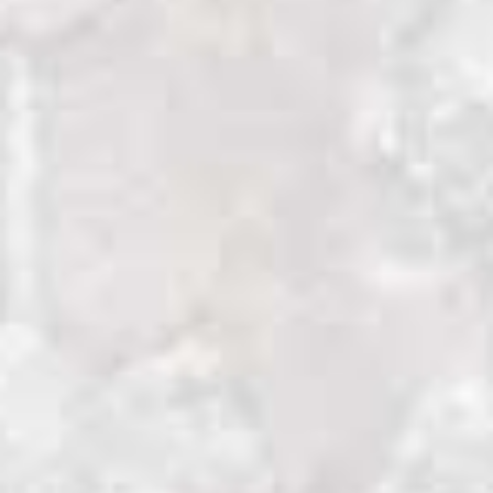
nacional de Nueva Zelanda y el cuarto del
mundo.
Empiezo a caminar por el Tongariro Alpine
Crossing, reconocido como el mejor
trekking de una jornada de Nueva Zelanda.
De momento no puedo corroborarlo.
Avanzo en medio de una espesa niebla y el
geométrico cono del Ngauruhoe, que debe
de estar enfrente de mis narices, parece
haberse esfumado. De repente, pasado el
Red Crater, el punto más alto del recorrido,
las nubes se empiezan a abrir y la montaña
me regala por un momento una preciosa
instantánea de los lagos esmeralda. Los
grandes volcanes, el Ngauruhoe y el
Tongariro, permanecen ocultos a mi vista.