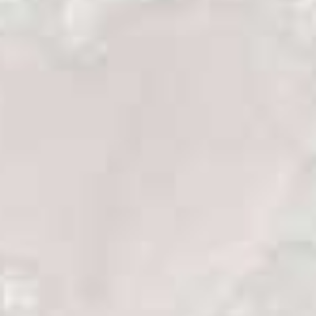
1200, navegando provenientes de la
Polinesia. Estos recién llegados no vinieron
solos. Les acompañaban perros, ratas,
cerdos y pequeñas aves.
Los primeros europeos llegaron en 1642,
cuando una expedición encabezada por
Abel Tasman fondeó en la costa norte de la
isla sur. El desembarco de estos nuevos
recién llegados no había hecho nada más
que comenzar.
Acabo de iniciar un trekking de tres días
por el Parque Nacional de Abel Tasman,
muy cerca de la bahía en la que fondeó por
primera vez el propio Abel Tasman. El Abel
Tasman Coast Track es una de las nueve
grandes rutas de senderismo oficiales de
Nueva Zelanda y seguramente la más
concurrida de turistas, los últimos recién
llegados.