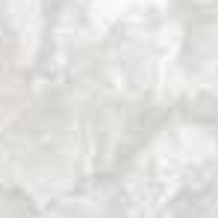
El Fantail o piwakawaka es un pájaro bello,
frágil y desprende magia. Es un divertido
acompañante de los caminantes. Revolotea
siguiendo nuestros pasos, despliega su cola
en abanico y parece querer vacilarnos con
sus bruscos e infatigables cambios de
dirección.
Christchurch es la mayor ciudad de la Isla
Sur de Nueva Zelanda. Como el Fantail, es
bella, frágil y desprende magia. A las afueras
de Christchurch, más allá del magnífico
jardín botánico, descubro otro rincón bello,
frágil y mágico: el bosque de Riccarton, el
último remanente de los antiguos bosques
pantanosos de podocarpus que un día
cubrieron amplias áreas de la región. Son
únicamente siete hectáreas con diversos
árboles locales, entre los que destacan los
Kahikateas (Dacricarpus dacrydioides), el
árbol más alto de Nueva Zelanda, que