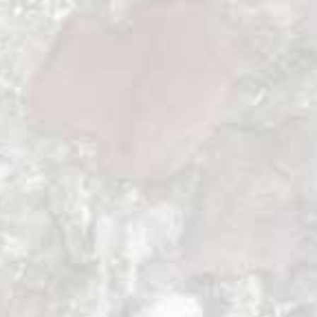
frondosos bosques de Hayas del sur de la
Isla Sur; desde los altivos bosques de
Kahikateas hasta los altos pastizales alpinos.
Fue una época en la que gigantescos Moas
vagaban por bosques y praderas y eran
cazados por águilas que pesaban hasta
dieciocho kilos. Hoy todavía perviven
algunas reliquias de aquel tiempo, como el
Takahe. En mis primeros días de trekking
por Nueva Zelanda voy a caminar muy
cerca de las montañas de los últimos
Takahes.