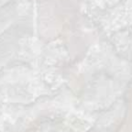
Hemos venido a Nepal para hacer un
trekking alrededor del Manaslu, con 8.156
metros la octava montaña más alta del
mundo. Pero antes, me permito iniciar este
relato mucho más abajo, en el Parque
Nacional de Chitwan, en la llanura del
Ganges. Desde allí, los escalones me
conducirán a través de bosques de todo
tipo hasta las alturas del Himalaya.
Nepal es una gigante escalera que
comunica el reino del tigre de Bengala con
el del leopardo de las nieves. Para nuestro
grupo, va a ser una escalera al cielo. ¿Nos
acompañas?