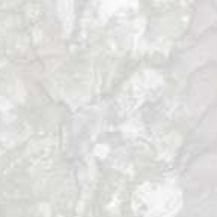
Un relato forestal viajero por la taiga
siberiana en 2019.
Este es el relato de un viaje a la taiga
siberiana, donde conviviremos por unos
días con los indígenas Chorses de la mano
de la antropóloga Carmen Arnau Muro.
«Golden Shoria es una escultura de bronce