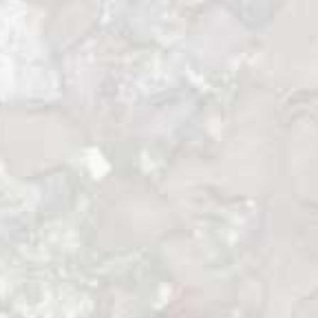
Un relato forestal viajero por Nueva
Zelanda en 2018.
Las montañas del Takahe.
Nueva Zelanda un día fue el paraíso de las
aves. En aquel tiempo, numerosos pájaros,
muchos de ellos no voladores, se extendían
desde los majestuosos bosques de Kaurís
del norte de la Isla Norte hasta los