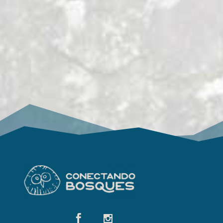
de más de cinco toneladas que representa
a una niña chorse con un cuenco en las
manos montando un poderoso alce. Un
monumento en homenaje a ese pueblo
indígena de la taiga que estamos a punto
de conocer.”

