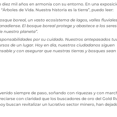
e diez mil años en armonía con su entorno. En una exposic
Árboles de Vida. Nuestra historia es la tierra”, puedo leer:
osque boreal, un vasto ecosistema de lagos, valles fluviale
 canadiense. El bosque boreal protege y abastece a los ser
de nuestro planeta”.
esponsabilidades por su cuidado. Nuestros antepasados tu
sos de un lugar. Hoy en día, nuestros ciudadanos siguen
able y con asegurar que nuestras tierras y bosques sean
 venido siempre de paso, soñando con riquezas y con marcha
eciarse con claridad que los buscadores de oro del Gold Ru
oy buscan revitalizar un lucrativo sector minero, han dejad