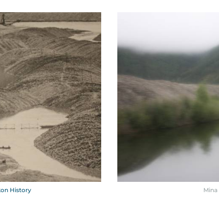
on History
Mina