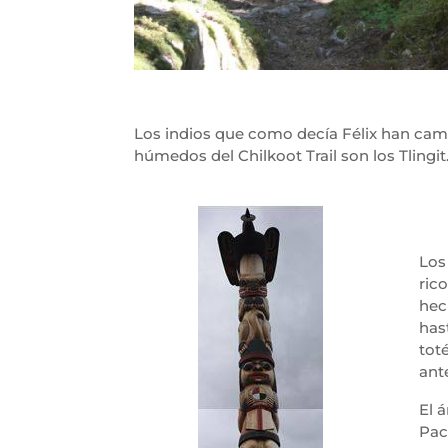
Los indios que como decía Félix han cam
húmedos del Chilkoot Trail son los Tlingit
Los
ric
hec
has
tot
ant
El 
Pací