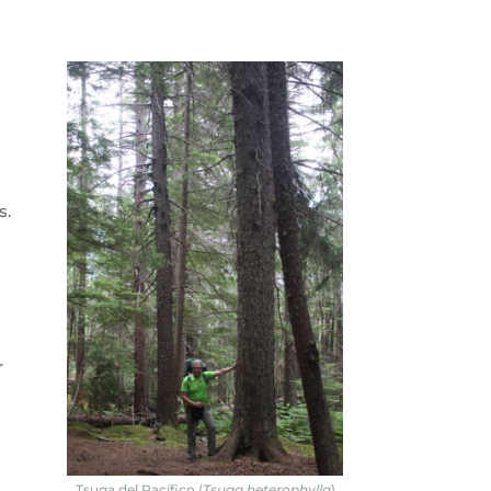
s.
r
Tsuga del Pacífico (
Tsuga heterophylla
)