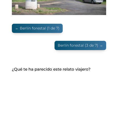
←
Berlín forestal (1 de 7)
Berlín forestal (3 de 7)
→
¿Qué te ha parecido este relato viajero?
Si quieres hacer algún comentario, este es tu
espacio.
0 comentarios
Enviar un comentario