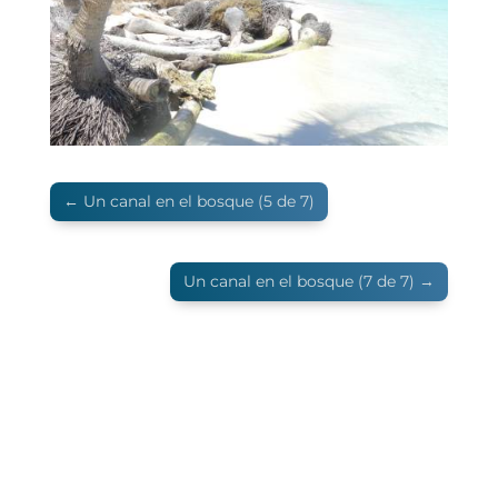
←
Un canal en el bosque (5 de 7)
Un canal en el bosque (7 de 7)
→
¿Qué te ha parecido este relato viajero?
Si quieres hacer algún comentario, este es tu
espacio.