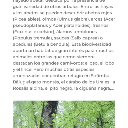
hayedo abetal, destaca por la presencia de
gran variedad de otros árboles. Entre las hayas
y los abetos se pueden descubrir abetos rojos
(Picea abies), olmos (Ulmus glabra), arces (Acer
pseudoplatanus y Acer platanoides), fresnos
(Fraxinus excelsior), álamos temblones
(Populus tremula), sauces (Salix caprea) o
abedules (Betula pendula). Esta biodiversidad
aporta un hábitat de gran interés para muchos
animales entre las que como siempre
destacan los grandes carnívoros: el oso, el lobo
y el lince. Pero muchas otras especies
amenazadas encuentran refugio en Strâmbu
Băiuț: el gato montés, el cárabo de los Urales, la
Rosalía alpina, el pito negro, la cigüeña negra,…