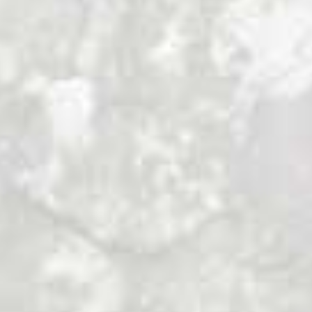
La comunidad Cofán de Sinangüé: los
guardianes de la selva.
Desde Lago Agrio, la llamada “capital
petrolera de Ecuador”, se puede acceder en
poco tiempo a la mayoría de las
comunidades Cofán de Ecuador. Nuestro
primer destino es Sinangüé, donde
tendremos un primer y rápido contacto
con su modo de vida. Para llegar a
Sinangüé desde Lago Agrio, hay que
conducir aguas arriba del río Aguarico hasta
la Reserva Ecológica y Parque Nacional
Cayambe-Coca. En poco más de una hora
pasamos de caminar por las calles de una
fea urbe petrolera a internarnos en la
exuberante selva de los Cofanes.