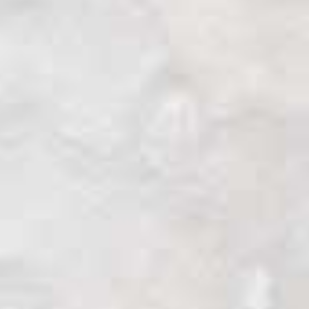
en canoa por el río Aguarico al igual que
hicieron los Cofanes que lo fundaron hace
más de 50 años. A medida que nos
acercamos a la comunidad, el bosque
aluvial gana en exuberancia con árboles
emergentes que superan los 40 metros de
altura. Empiezo a comprender que los
Cofanes vieron en este lugar una imagen
de la selva de sus ancestros.