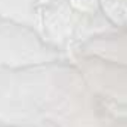
La comunidad Cofán de Zábalo:
ecoturismo con los Cofanes.
Una vez asimilada la ceremonia del yajé,
nos internamos aún más por la Reserva
Faunística de Cuyabeno hasta llegar a
Zábalo, la última comunidad Cofán que
visitaremos en este viaje forestal.
Para llegar hasta Zábalo hay que descender