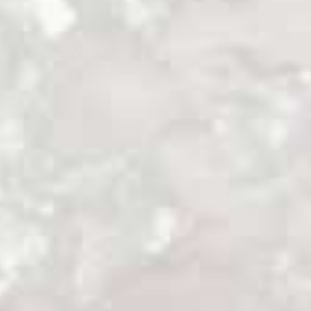
La comunidad Cofán de Duvuno:
aprovechamiento de guadúa (II).
En 2008 conseguimos financiamiento de la
Xunta de Galicia para apoyar a Jatun Sacha
en la ejecución del proyecto
“Fortalecimiento de la producción y
comercialización de caña guadúa en la
comunidad indígena Cofán Duvuno, en la
provincia de Sucumbios (Ecuador)”.
En este proceso de acompañamiento a los
Cofanes hemos tenido la oportunidad de