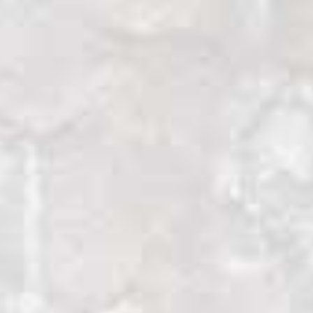
La Reserva Faunística de Cuyabeno: la
cosmovisión de los Cofanes.
Los Cofanes dicen que su pueblo ya no vive
en la selva, sino en “islas selváticas”
rodeadas de carreteras asfaltadas,
oleoductos y desarrollos urbanísticos, como
he tenido la ocasión de comprobar en las
comunidades de Sinangüé, Duvuno y
Dureno. Para descubrir algo parecido a la
ancestral selva de los Cofanes, me interno
por el río Aguarico hacia la Reserva de