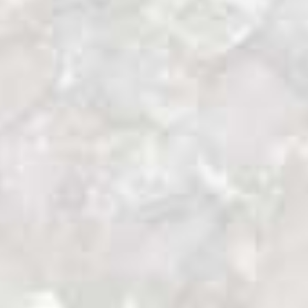
La comunidad Cofán de Dureno: el
impacto de las petroleras.
Tras visitar los guaduales de Duvuno, nos
dirigimos a Dureno, la comunidad Cofán
más afectada por la actividad petrolera. En
Dureno nos harán tomar consciencia de los
daños producidos en la explotación del
pozo Dureno 1 por la compañía Texaco
durante más de 20 años y nos relatarán el
largo periplo de su juicio contra la petrolera.