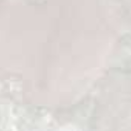
comprobar que el manejo sostenible de la
Guadúa se ha demostrado como una
alternativa viable para mejorar la economía
de la comunidad a la vez que contribuye
con la protección de su selva, por la
disminución de la explotación maderera
incontrolada, práctica muy arraigada en
Duvuno.