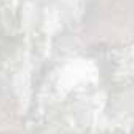
La comunidad Cofán de Duvuno:
aprovechamiento de guadúa (I).
Entre 2006 y 2010 visité la comunidad Cofán
de Duvuno en tres ocasiones. En estas
visitas pude comprobar que los Cofanes
estaban aprovechando 10 hectáreas de
guadual, que previamente constituía un
producto forestal no maderable totalmente
despreciado por la comunidad. Su puesta
en valor estaba permitiendo aportar un
nuevo ingreso económico a las familias de
Duvuno y contribuía a la protección del