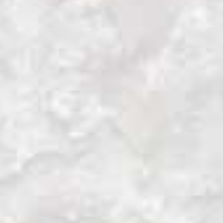
Producción Faunística del Cuyabeno y la
comunidad Cofán de Zábalo.