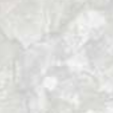
bosque al reducirse la presión sobre el
mismo por estarse sustituyendo el
aprovechamiento maderero sin control por
el aprovechamiento sostenible de la
Guadúa.